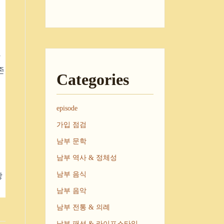
자
존
Categories
의
episode
가입 점검
남부 문학
남부 역사 & 정체성
인
강
남부 음식
남부 음악
남부 전통 & 의례
남부 패션 & 라이프스타일