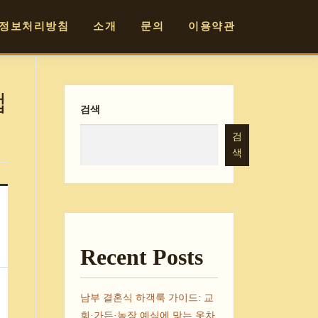
정보처리방침
소개
문의
이용약관
법
검색
검
색
Recent Posts
남부 결혼식 하객룩 가이드: 교
회·가든·농장 예식에 맞는 옷차