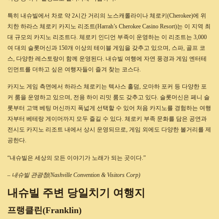
특히 내슈빌에서 차로 약 2시간 거리의 노스캐롤라이나 체로키(Cherokee)에 위
치한 하라스 체로키 카지노 리조트(Harrah’s Cherokee Casino Resort)는 이 지역 최
대 규모의 카지노 리조트다. 체로키 인디언 부족이 운영하는 이 리조트는 3,000
여 대의 슬롯머신과 150개 이상의 테이블 게임을 갖추고 있으며, 스파, 골프 코
스, 다양한 레스토랑이 함께 운영된다. 내슈빌 여행에 자연 풍경과 게임 엔터테
인먼트를 더하고 싶은 여행자들이 즐겨 찾는 코스다.
카지노 게임 측면에서 하라스 체로키는 텍사스 홀덤, 오마하 포커 등 다양한 포
커 룸을 운영하고 있으며, 전용 하이 리밋 룸도 갖추고 있다. 슬롯머신은 페니 슬
롯부터 고액 베팅 머신까지 폭넓게 선택할 수 있어 처음 카지노를 경험하는 여행
자부터 베테랑 게이머까지 모두 즐길 수 있다. 체로키 부족 문화를 담은 공연과
전시도 카지노 리조트 내에서 상시 운영되므로, 게임 외에도 다양한 볼거리를 제
공한다.
“내슈빌은 세상의 모든 이야기가 노래가 되는 곳이다.”
– 내슈빌 관광청(Nashville Convention & Visitors Corp)
내슈빌 주변 당일치기 여행지
프랭클린(Franklin)