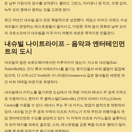
은 남부 가정식의 정수를 보여준다. 콜라드 그린스, 마카로니 앤 치즈, 으깬 감자,
녹두 요리 중에서 원하는 것을 고르면 된다.
최근 10년간 내슈빌 음식 씬은 폭발적으로 성장했다. 제임스 비어드 어워드 수상
셰프들이 운영하는 레스토랑들이 들어서고, 다양한 국제 음식 문화와 남부 요리
의 크로스오버가 내슈빌을 미국 미식 여행의 새로운 목적지로 만들었다.
내슈빌 나이트라이프 – 음악과 엔터테인먼
트의 도시
내슈빌의 밤은 브로드웨이에서만 이루어지지 않는다. 이스트 내슈빌(East
Nashville)에는 인디 록과 아메리카나를 즐기는 현지인들의 바와 클럽이 밀집해
있으며, 12 사우스(12 South)와 거니타운(Germantown) 같은 동네들은 세련된 와
인 바와 칵테일 라운지로 유명하다.
내슈빌에서 카지노를 즐기려면 도심에서 약 30분 거리의 테네시 주 경계 지역으
로 이동하거나, 켄터키 주 클락스빌(Clarksville) 근처의 리버티 카지노(Liberty
Casino)를 이용할 수 있다. 테네시 주는 주 내 카지노 영업이 법적으로 제한되어
있어, 내슈빌 인근 주 경계 지역의 리조트 카지노가 지역 주민과 여행자들의 게
임 엔터테인먼트 수요를 담당하고 있다. 이 지역의 리조트 카지노들은 슬롯머신
과 포커 테이블 외에도 골프장, 스파, 레스토랑을 갖춘 복합 리조트 형태가 많아
여행 중 하루 일정으로 즐기기에 적합하다.