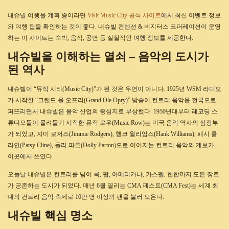
내슈빌 여행을 계획 중이라면
Visit Music City 공식 사이트
에서 최신 이벤트 정보
와 여행 팁을 확인하는 것이 좋다. 내슈빌 컨벤션 & 비지터스 코퍼레이션이 운영
하는 이 사이트는 숙박, 음식, 공연 등 실질적인 여행 정보를 제공한다.
내슈빌을 이해하는 열쇠 – 음악의 도시가
된 역사
내슈빌이 “뮤직 시티(Music City)”가 된 것은 우연이 아니다. 1925년 WSM 라디오
가 시작한 “그랜드 올 오프리(Grand Ole Opry)” 방송이 컨트리 음악을 전국으로
퍼뜨리면서 내슈빌은 음악 산업의 중심지로 부상했다. 1950년대부터 레코딩 스
튜디오들이 몰려들기 시작한 뮤직 로우(Music Row)는 미국 음악 역사의 심장부
가 되었고, 지미 로저스(Jimmie Rodgers), 행크 윌리엄스(Hank Williams), 패시 클
라인(Patsy Cline), 돌리 파튼(Dolly Parton)으로 이어지는 컨트리 음악의 계보가
이곳에서 쓰였다.
오늘날 내슈빌은 컨트리를 넘어 록, 팝, 아메리카나, 가스펠, 힙합까지 모든 장르
가 공존하는 도시가 되었다. 매년 6월 열리는 CMA 페스트(CMA Fest)는 세계 최
대의 컨트리 음악 축제로 10만 명 이상의 팬을 불러 모은다.
내슈빌 핵심 명소