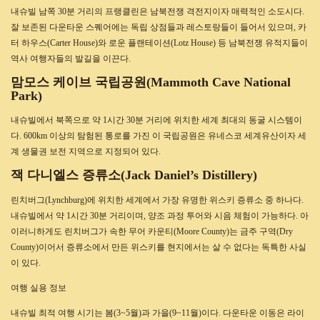
내슈빌 남쪽 30분 거리의 프랭클린은 남북전쟁 격전지이자 매력적인 소도시다.
잘 보존된 다운타운 스퀘어에는 독립 상점들과 레스토랑들이 들어서 있으며, 카
터 하우스(Carter House)와 로운 플랜테이션(Lotz House) 등 남북전쟁 유적지들이
역사 여행자들의 발길을 이끈다.
맘모스 케이브 국립공원(Mammoth Cave National
Park)
내슈빌에서 북쪽으로 약 1시간 30분 거리에 위치한 세계 최대의 동굴 시스템이
다. 600km 이상의 탐험된 통로를 가진 이 국립공원은 유네스코 세계유산이자 세
계 생물권 보전 지역으로 지정되어 있다.
잭 다니엘스 증류소(Jack Daniel’s Distillery)
린치버그(Lynchburg)에 위치한 세계에서 가장 유명한 위스키 증류소 중 하나다.
내슈빌에서 약 1시간 30분 거리이며, 양조 과정 투어와 시음 체험이 가능하다. 아
이러니하게도 린치버그가 속한 무어 카운티(Moore County)는 금주 구역(Dry
County)이어서 증류소에서 만든 위스키를 현지에서는 살 수 없다는 독특한 사실
이 있다.
여행 실용 정보
내슈빌 최적 여행 시기는 봄(3~5월)과 가을(9~11월)이다. 다운타운 이동은 라이