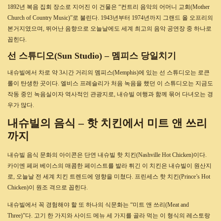
1892년 복음 집회 장소로 지어진 이 건물은 “컨트리 음악의 어머니 교회(Mother
Church of Country Music)”로 불린다. 1943년부터 1974년까지 그랜드 올 오프리의
본거지였으며, 뛰어난 음향으로 오늘날에도 세계 최고의 음악 공연장 중 하나로
꼽힌다.
선 스튜디오(Sun Studio) – 멤피스 당일치기
내슈빌에서 차로 약 3시간 거리의 멤피스(Memphis)에 있는 선 스튜디오는 로큰
롤이 탄생한 곳이다. 엘비스 프레슬리가 처음 녹음을 했던 이 스튜디오는 지금도
작동 중인 녹음실이자 역사적인 관광지로, 내슈빌 여행과 함께 묶어 다녀오는 경
우가 많다.
내슈빌의 음식 – 핫 치킨에서 미트 앤 쓰리
까지
내슈빌 음식 문화의 아이콘은 단연 내슈빌 핫 치킨(Nashville Hot Chicken)이다.
카이엔 페퍼 베이스의 매콤한 페이스트를 발라 튀긴 이 치킨은 내슈빌이 원산지
로, 오늘날 전 세계 치킨 트렌드에 영향을 미쳤다. 프린세스 핫 치킨(Prince’s Hot
Chicken)이 원조 격으로 꼽힌다.
내슈빌에서 꼭 경험해야 할 또 하나의 식문화는 “미트 앤 쓰리(Meat and
Three)”다. 고기 한 가지와 사이드 메뉴 세 가지를 골라 먹는 이 형식의 레스토랑