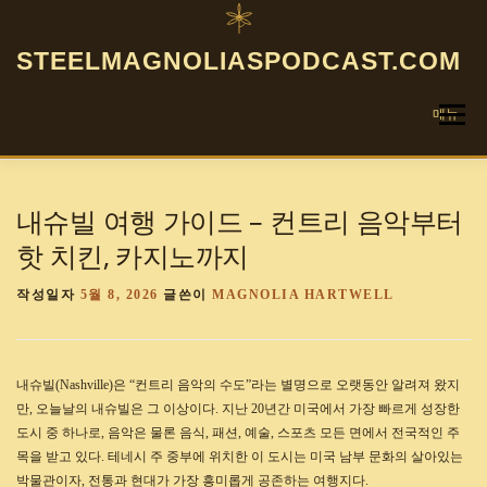
내
용
STEELMAGNOLIASPODCAST.COM
으
로
바
메뉴
로
가
기
홈
개인정보처리방침
소개
문의
이용약관
내슈빌 여행 가이드 – 컨트리 음악부터
핫 치킨, 카지노까지
작성일자
5월 8, 2026
글쓴이
MAGNOLIA HARTWELL
내슈빌(Nashville)은 “컨트리 음악의 수도”라는 별명으로 오랫동안 알려져 왔지
만, 오늘날의 내슈빌은 그 이상이다. 지난 20년간 미국에서 가장 빠르게 성장한
도시 중 하나로, 음악은 물론 음식, 패션, 예술, 스포츠 모든 면에서 전국적인 주
목을 받고 있다. 테네시 주 중부에 위치한 이 도시는 미국 남부 문화의 살아있는
박물관이자, 전통과 현대가 가장 흥미롭게 공존하는 여행지다.