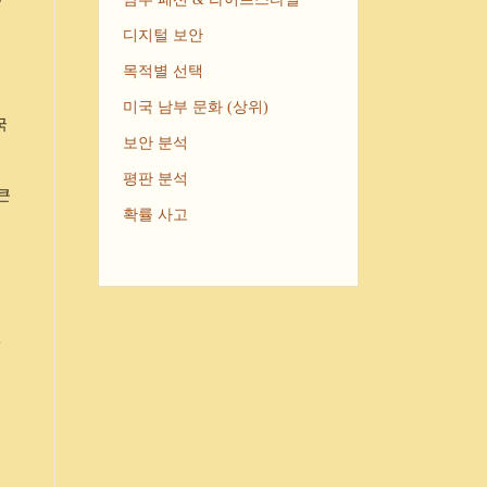
디지털 보안
목적별 선택
미국 남부 문화 (상위)
국
보안 분석
평판 분석
로큰
확률 사고
연