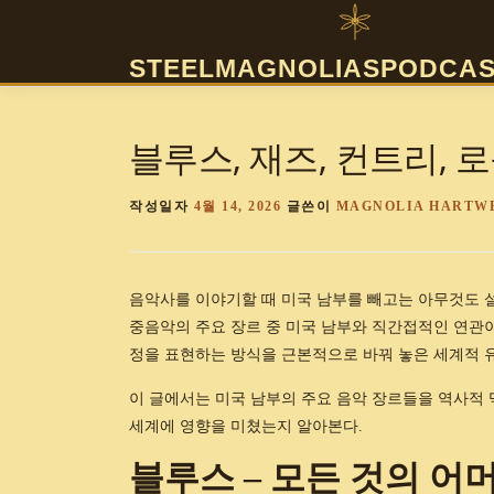
내
용
STEELMAGNOLIASPODCAS
으
로
바
블루스, 재즈, 컨트리, 
로
가
기
작성일자
4월 14, 2026
글쓴이
MAGNOLIA HARTW
음악사를 이야기할 때 미국 남부를 빼고는 아무것도 설명할
중음악의 주요 장르 중 미국 남부와 직간접적인 연관이
정을 표현하는 방식을 근본적으로 바꿔 놓은 세계적 
이 글에서는 미국 남부의 주요 음악 장르들을 역사적 
세계에 영향을 미쳤는지 알아본다.
블루스 – 모든 것의 어