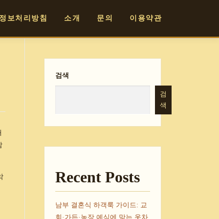
정보처리방침
소개
문의
이용약관
검색
검
색
대
감
Recent Posts
악
남부 결혼식 하객룩 가이드: 교
회·가든·농장 예식에 맞는 옷차