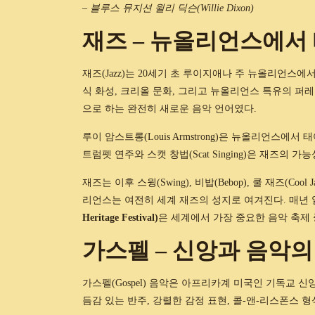
– 블루스 뮤지션 윌리 딕슨(Willie Dixon)
재즈 – 뉴올리언스에서
재즈(Jazz)는 20세기 초 루이지애나 주 뉴올리언스에
식 화성, 크리올 문화, 그리고 뉴올리언스 특유의 퍼레이드
으로 하는 완전히 새로운 음악 언어였다.
루이 암스트롱(Louis Armstrong)은 뉴올리언스
트럼펫 연주와 스캣 창법(Scat Singing)은 재즈의 
재즈는 이후 스윙(Swing), 비밥(Bebop), 쿨 재즈(Coo
리언스는 여전히 세계 재즈의 성지로 여겨진다. 매년
Heritage Festival)
은 세계에서 가장 중요한 음악 축제 
가스펠 – 신앙과 음악의
가스펠(Gospel) 음악은 아프리카계 미국인 기독교 신앙
듬감 있는 반주, 강렬한 감정 표현, 콜-앤-리스폰스 