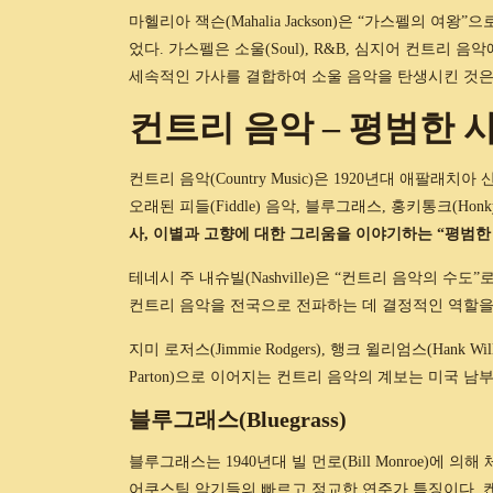
마헬리아 잭슨(Mahalia Jackson)은 “가스펠의 
었다. 가스펠은 소울(Soul), R&B, 심지어 컨트리 음
세속적인 가사를 결합하여 소울 음악을 탄생시킨 것은
컨트리 음악 – 평범한
컨트리 음악(Country Music)은 1920년대 애
오래된 피들(Fiddle) 음악, 블루그래스, 홍키통크(Ho
사, 이별과 고향에 대한 그리움을 이야기하는 “평범한
테네시 주 내슈빌(Nashville)은 “컨트리 음악의 수도”로 
컨트리 음악을 전국으로 전파하는 데 결정적인 역할을 
지미 로저스(Jimmie Rodgers), 행크 윌리엄스(Hank Willi
Parton)으로 이어지는 컨트리 음악의 계보는 미국 남
블루그래스(Bluegrass)
블루그래스는 1940년대 빌 먼로(Bill Monroe)에 의해 
어쿠스틱 악기들의 빠르고 정교한 연주가 특징이다. 